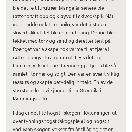
ble det felt furutrær. Mange år senere ble
røttene tatt opp og kløyvd til skived/spik. Når
man hadde nok til en mile, var det å stable
skived slik at det ble en rund haug. Denne ble
tekket med torv og sand og deretter tent på.
Poenget var å skape nok varme til at tjæra i
røttene begynte å renne ut. Hvis det ble
flammer, ville alt bare brenne opp. Tjæra ble så
samlet i tønner og solgt. Den var en svært viktig
ressurs og skapte betydelig inntekt. En av de
største milene vi kjenner til, er Stormila i
Kvænangsbotn.
I dag er det lite hogst i skogen i Kvænangen ut
over tynningshogst (skogspleie) og hogst til
ved. Men skogen vokser fra år til år, og det er