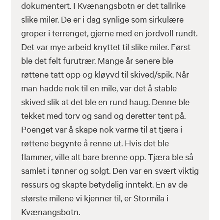
dokumentert. I Kvænangsbotn er det tallrike
slike miler. De er i dag synlige som sirkulære
groper i terrenget, gjerne med en jordvoll rundt.
Det var mye arbeid knyttet til slike miler. Først
ble det felt furutrær. Mange år senere ble
røttene tatt opp og kløyvd til skived/spik. Når
man hadde nok til en mile, var det å stable
skived slik at det ble en rund haug. Denne ble
tekket med torv og sand og deretter tent på.
Poenget var å skape nok varme til at tjæra i
røttene begynte å renne ut. Hvis det ble
flammer, ville alt bare brenne opp. Tjæra ble så
samlet i tønner og solgt. Den var en svært viktig
ressurs og skapte betydelig inntekt. En av de
største milene vi kjenner til, er Stormila i
Kvænangsbotn.