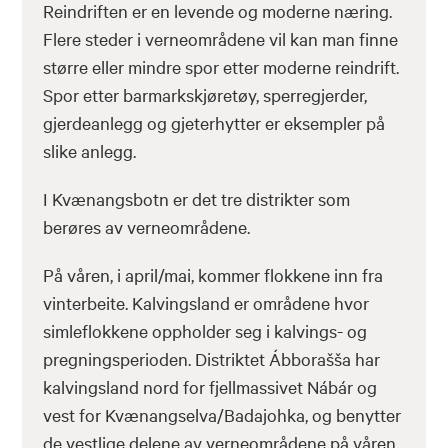
Reindriften er en levende og moderne næring.
Flere steder i verneområdene vil kan man finne
større eller mindre spor etter moderne reindrift.
Spor etter barmarkskjøretøy, sperregjerder,
gjerdeanlegg og gjeterhytter er eksempler på
slike anlegg.
I Kvænangsbotn er det tre distrikter som
berøres av verneområdene.
På våren, i april/mai, kommer flokkene inn fra
vinterbeite. Kalvingsland er områdene hvor
simleflokkene oppholder seg i kalvings- og
pregningsperioden. Distriktet Ábborašša har
kalvingsland nord for fjellmassivet Nábár og
vest for Kvænangselva/Badajohka, og benytter
de vestlige delene av verneområdene på våren.