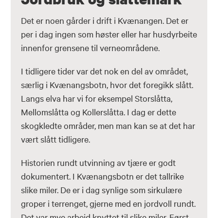
Det er noen gårder i drift i Kvænangen. Det er
per i dag ingen som høster eller har husdyrbeite
innenfor grensene til verneområdene.
I tidligere tider var det nok en del av området,
særlig i Kvænangsbotn, hvor det foregikk slått.
Langs elva har vi for eksempel Storslåtta,
Mellomslåtta og Kollerslåtta. I dag er dette
skogkledte områder, men man kan se at det har
vært slått tidligere.
Historien rundt utvinning av tjære er godt
dokumentert. I Kvænangsbotn er det tallrike
slike miler. De er i dag synlige som sirkulære
groper i terrenget, gjerne med en jordvoll rundt.
Det var mye arbeid knyttet til slike miler. Først