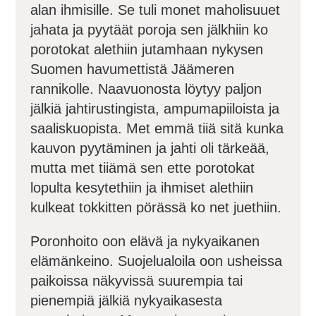
alan ihmisille. Se tuli monet maholisuuet
jahata ja pyytäät poroja sen jälkhiin ko
porotokat alethiin jutamhaan nykysen
Suomen havumettistä Jäämeren
rannikolle. Naavuonosta löytyy paljon
jälkiä jahtirustingista, ampumapiiloista ja
saaliskuopista. Met emmä tiiä sitä kunka
kauvon pyytäminen ja jahti oli tärkeää,
mutta met tiiämä sen ette porotokat
lopulta kesytethiin ja ihmiset alethiin
kulkeat tokkitten pörässä ko net juethiin.
Poronhoito oon elävä ja nykyaikanen
elämänkeino. Suojelualoila oon usheissa
paikoissa näkyvissä suurempia tai
pienempiä jälkiä nykyaikasesta