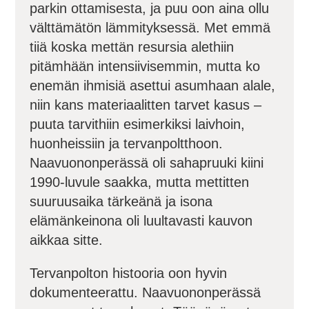
parkin ottamisesta, ja puu oon aina ollu
välttämätön lämmityksessä. Met emmä
tiiä koska mettän resursia alethiin
pitämhään intensiivisemmin, mutta ko
enemän ihmisiä asettui asumhaan alale,
niin kans materiaalitten tarvet kasus –
puuta tarvithiin esimerkiksi laivhoin,
huonheissiin ja tervanpoltthoon.
Naavuononperässä oli sahapruuki kiini
1990-luvule saakka, mutta mettitten
suuruusaika tärkeänä ja isona
elämänkeinona oli luultavasti kauvon
aikkaa sitte.
Tervanpolton histooria oon hyvin
dokumenteerattu. Naavuononperässä