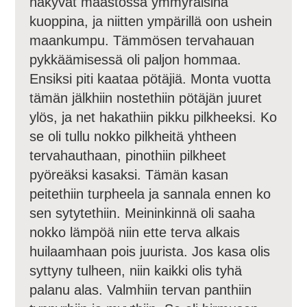
näkyvät maastossa ymmyräisinä
kuoppina, ja niitten ympärillä oon ushein
maankumpu. Tämmösen tervahauan
pykkäämisessä oli paljon hommaa.
Ensiksi piti kaataa pötäjiä. Monta vuotta
tämän jälkhiin nostethiin pötäjän juuret
ylös, ja net hakathiin pikku pilkheeksi. Ko
se oli tullu nokko pilkheitä yhtheen
tervahauthaan, pinothiin pilkheet
pyöreäksi kasaksi. Tämän kasan
peitethiin turpheela ja sannala ennen ko
sen sytytethiin. Meininkinnä oli saaha
nokko lämpöä niin ette terva alkais
huilaamhaan pois juurista. Jos kasa olis
syttyny tulheen, niin kaikki olis tyhä
palanu alas. Valmhiin tervan panthiin