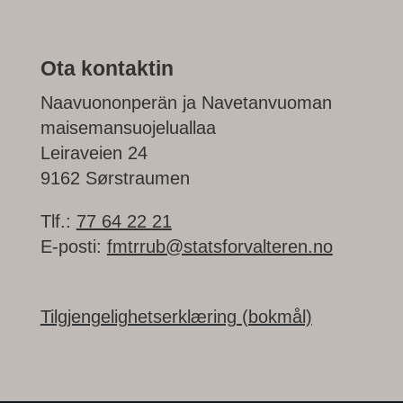
Ota kontaktin
Naavuononperän ja Navetanvuoman
maisemansuojeluallaa
Leiraveien 24
9162 Sørstraumen
Tlf.:
77 64 22 21
E-posti:
fmtrrub@statsforvalteren.no
Tilgjengelighetserklæring (bokmål)