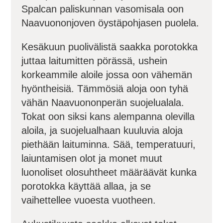
Spalcan paliskunnan vasomisala oon
Naavuononjoven öystäpohjasen puolela.
Kesäkuun puolivälistä saakka porotokka
juttaa laitumitten pörässä, ushein
korkeammile aloile jossa oon vähemän
hyöntheisiä. Tämmösiä aloja oon tyhä
vähän Naavuononperän suojelualala.
Tokat oon siksi kans alempanna olevilla
aloila, ja suojelualhaan kuuluvia aloja
piethään laituminna. Sää, temperatuuri,
laiuntamisen olot ja monet muut
luonoliset olosuhtheet määräävät kunka
porotokka käyttää allaa, ja se
vaihettellee vuoesta vuotheen.