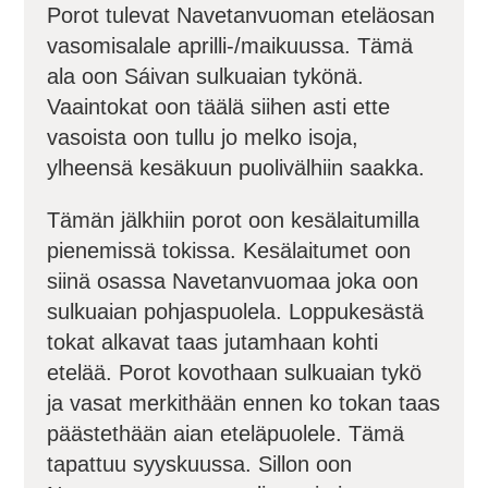
Porot tulevat Navetanvuoman eteläosan
vasomisalale aprilli-/maikuussa. Tämä
ala oon Sáivan sulkuaian tykönä.
Vaaintokat oon täälä siihen asti ette
vasoista oon tullu jo melko isoja,
ylheensä kesäkuun puolivälhiin saakka.
Tämän jälkhiin porot oon kesälaitumilla
pienemissä tokissa. Kesälaitumet oon
siinä osassa Navetanvuomaa joka oon
sulkuaian pohjaspuolela. Loppukesästä
tokat alkavat taas jutamhaan kohti
etelää. Porot kovothaan sulkuaian tykö
ja vasat merkithään ennen ko tokan taas
päästethään aian eteläpuolele. Tämä
tapattuu syyskuussa. Sillon oon