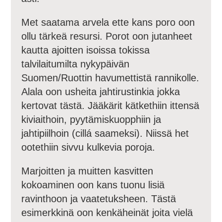
Met saatama arvela ette kans poro oon
ollu tärkeä resursi. Porot oon jutanheet
kautta ajoitten isoissa tokissa
talvilaitumilta nykypäivän
Suomen/Ruottin havumettistä rannikolle.
Alala oon usheita jahtirustinkia jokka
kertovat tästä. Jääkärit kätkethiin ittensä
kiviaithoin, pyytämiskuopphiin ja
jahtipiilhoin (cillá saameksi). Niissä het
ootethiin sivvu kulkevia poroja.
Marjoitten ja muitten kasvitten
kokoaminen oon kans tuonu lisiä
ravinthoon ja vaatetuksheen. Tästä
esimerkkinä oon kenkäheinät joita vielä