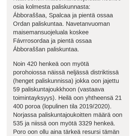
osia kolmesta paliskunnasta:
Ábboraššaa, Spalcaa ja pientä ossaa
Ordan paliskuntaa. Navetanvuoman
maisemansuojeluala koskee
Fávrrosordaa ja pientä ossaa
Ábboraššan paliskuntaa.
Noin 420 henkeä oon myötä
porohoiossa näissä neljässä distriktissä
(henget paliskunnissa) jokka oon jajettu
59 paliskuntajoukkhoon (vastaava
toimintayksyys). Heilä oon yhtheensä 21
400 poroa (lopulinen tila 2019/2020).
Norjassa paliskuntajoukoitten määrä oon
535 ja niissä oon myötä 3329 henkeä.
Poro oon ollu aina tärkeä resursi tämän