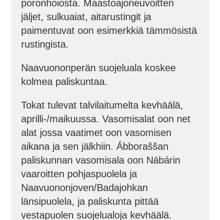
poronhoiosta. Maastoajoneuvoitten
jäljet, sulkuaiat, aitarustingit ja
paimentuvat oon esimerkkiä tämmösistä
rustingista.
Naavuononperän suojeluala koskee
kolmea paliskuntaa.
Tokat tulevat talvilaitumelta kevhäälä,
aprilli-/maikuussa. Vasomisalat oon net
alat jossa vaatimet oon vasomisen
aikana ja sen jälkhiin. Ábboraššan
paliskunnan vasomisala oon Nábárin
vaaroitten pohjaspuolela ja
Naavuononjoven/Badajohkan
länsipuolela, ja paliskunta pittää
vestapuolen suojelualoja kevhäälä.