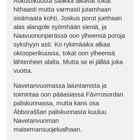
Aukustikuusta saakka alkavat tokat
hithaasti mutta varmasti jutamhaan
sisämaata kohti. Joskus porot juethaan
alas alangole syömhään sieniä, ja
Naavuononperässä oon ylheensä poroja
sykshyyn asti. Ko rykimäaika alkaa
oktooperikuussa, tokat oon ylheensä
lähtenheet alalta. Mutta se ei jällää joka
vuotta.
Navetanvuomassa laiuntamista ja
toimintaa oon pääasiassa Fávrrosordan
paliskunnassa, mutta kans osa
Ábboraššan paliskunnasta kuuluu
Navetanvuoman
maisemansuojelualhaan.