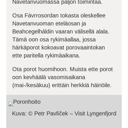
Navetanvuomassa paljon toimintaa.
Osa Fávrrosordan tokasta oleskellee
Navetanvuoman eteläosan ja
Beahcegelháldin vaaran välisellä alala.
Tämä oon osa rykimäallaa, jossa
härkäporot kokoavat porovaaintokan
ette paritella rykimäaikana.
Ota porot huomihoon. Muista ette porot
oon kevhäälä vasomisaikana
(mai-/kesäkuu) erittäin herkkiä häiriöile.
Kuva: © Petr Pavlíček – Visit Lyngenfjord