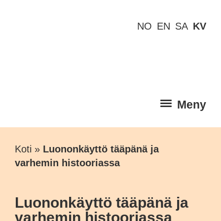
NO
EN
SA
KV
Meny
Koti
»
Luononkäyttö tääpänä ja
varhemin histooriassa
Luononkäyttö tääpänä ja
varhemin histooriassa