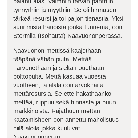
palanu alas. Valmhiin tervan panthiin
tynnyrhiin ja myythiin. Se oli hirmusen
tärkeä resursi ja toi paljon tienastia. Yksi
suurimista hauoista jonka tunnema, oon
Stormila (Isohauta) Naavuononperässä.
Naavuonon mettissä kaajethaan
tääpänä vähän puita. Mettää
harvenethaan ja sieltä nouethaan
polttopuita. Mettä kasuaa vuoesta
vuotheen, ja alala oon arvokhaita
mettäresursia. Se ette hakathaanko
mettää, riippuu sekä hinnasta ja puun
markkinoista. Rajathuun mettän
kaatamisheen oon annettu maholisuus
niilä aloila jokka kuuluvat
Naavuononperän