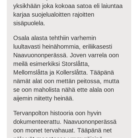
yksikhään joka kokoaa satoa eli laiuntaa
karjaa suojelualoitten rajoitten
sisäpuolela.
Osala alasta tehthiin varhemin
luultavasti heinähommia, eriliikasesti
Naavuononperässä. Joven varrela oon
meilä esimerkiksi Storslåtta,
Mellomslåtta ja Kollerslåtta. Tääpänä
nämät alat oon mettän peitossa, mutta
se oon maholista nähä ette alala oon
aijemin niitetty heinää.
Tervanpolton histooria oon hyvin
dokumenteerattu. Naavuononperässä
oon monet tervahauat. Tääpänä net