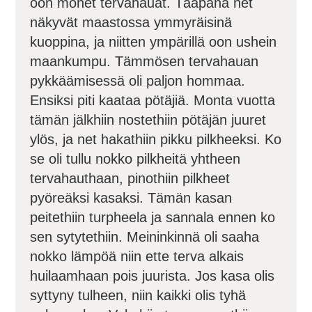
oon monet tervahauat. Tääpänä net
näkyvät maastossa ymmyräisinä
kuoppina, ja niitten ympärillä oon ushein
maankumpu. Tämmösen tervahauan
pykkäämisessä oli paljon hommaa.
Ensiksi piti kaataa pötäjiä. Monta vuotta
tämän jälkhiin nostethiin pötäjän juuret
ylös, ja net hakathiin pikku pilkheeksi. Ko
se oli tullu nokko pilkheitä yhtheen
tervahauthaan, pinothiin pilkheet
pyöreäksi kasaksi. Tämän kasan
peitethiin turpheela ja sannala ennen ko
sen sytytethiin. Meininkinnä oli saaha
nokko lämpöä niin ette terva alkais
huilaamhaan pois juurista. Jos kasa olis
syttyny tulheen, niin kaikki olis tyhä