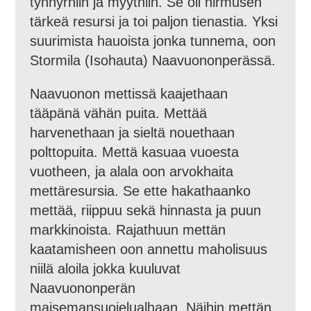
tynnyrhiin ja myythiin. Se oli hirmusen
tärkeä resursi ja toi paljon tienastia. Yksi
suurimista hauoista jonka tunnema, oon
Stormila (Isohauta) Naavuononperässä.
Naavuonon mettissä kaajethaan
tääpänä vähän puita. Mettää
harvenethaan ja sieltä nouethaan
polttopuita. Mettä kasuaa vuoesta
vuotheen, ja alala oon arvokhaita
mettäresursia. Se ette hakathaanko
mettää, riippuu sekä hinnasta ja puun
markkinoista. Rajathuun mettän
kaatamisheen oon annettu maholisuus
niilä aloila jokka kuuluvat
Naavuononperän
maisemansuojelualhaan. Näihin mettän